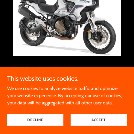
Rieju XPLORA 707 X
This website uses cookies.
7.640€
We use cookies to analyze website traffic and optimize
Motor: 2 Zylinder 4-Taktmotor (wassergekühlt)
your website experience. By accepting our use of cookies,
Hubraum: 700ccm
your data will be aggregated with all other user data.
Leistung : 70PS
Starter: Elektrostarter
Tankinhalt: 19,5 Liter
DECLINE
ACCEPT
Getriebe: 6-Gang
Bremse vorn: Brembo Doppel-Scheibe