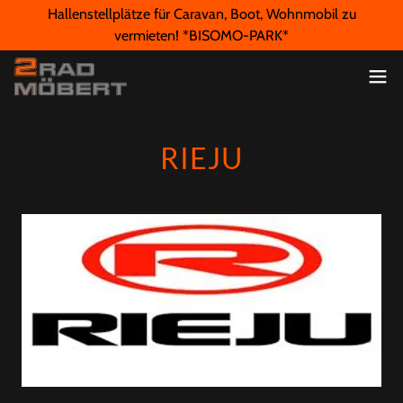
Hallenstellplätze für Caravan, Boot, Wohnmobil zu
vermieten! *BISOMO-PARK*
RIEJU